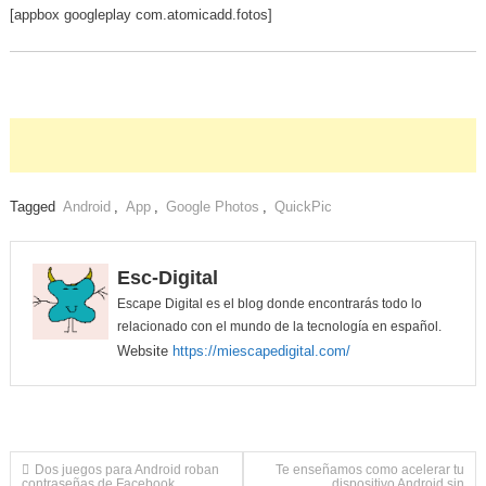
[appbox googleplay com.atomicadd.fotos]
Tagged
Android
,
App
,
Google Photos
,
QuickPic
Esc-Digital
Escape Digital es el blog donde encontrarás todo lo
relacionado con el mundo de la tecnología en español.
Website
https://miescapedigital.com/
Navegación
Dos juegos para Android roban
Te enseñamos como acelerar tu
contraseñas de Facebook
dispositivo Android sin