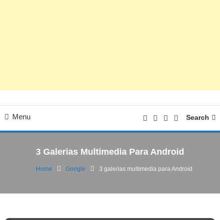
Menu
Search
3 Galerias Multimedia Para Android
Home
Google
3 galerias multimedia para Android
Google
10/07/2015
Esc-Digital
3 galerias multimedia para Android