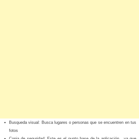
Busqueda visual: Busca lugares o personas que se encuentren en tus
fotos
Copia de seguridad: Este es el punto base de la aplicación , ya que