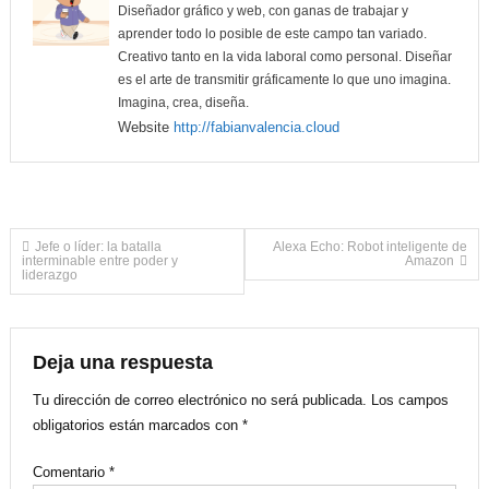
Diseñador gráfico y web, con ganas de trabajar y
aprender todo lo posible de este campo tan variado.
Creativo tanto en la vida laboral como personal. Diseñar
es el arte de transmitir gráficamente lo que uno imagina.
Imagina, crea, diseña.
Website
http://fabianvalencia.cloud
Navegación
Jefe o líder: la batalla
Alexa Echo: Robot inteligente de
interminable entre poder y
Amazon
liderazgo
de
entradas
Deja una respuesta
Tu dirección de correo electrónico no será publicada.
Los campos
obligatorios están marcados con
*
Comentario
*