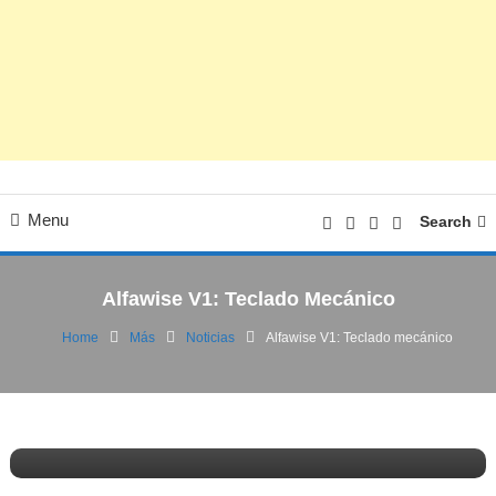
Menu
Search
Alfawise V1: Teclado Mecánico
Home
Más
Noticias
Alfawise V1: Teclado mecánico
Noticias
Patrocinado
28/03/2017
FV
Alfawise V1: Teclado mecánico