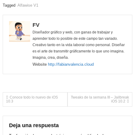
Tagged
Alfawise V1
FV
Diseñador gráfico y web, con ganas de trabajar y
aprender todo lo posible de este campo tan variado.
Creativo tanto en la vida laboral como personal. Diseñar
es el arte de transmitir gráficamente lo que uno imagina.
Imagina, crea, diseña.
Website
http://fabianvalencia.cloud
Navegación
Conoce todo lo nuevo de iOS
Tweaks de la semana III – Jailbreak
10.3
iOS 10.2
de
entradas
Deja una respuesta