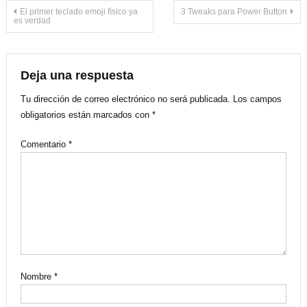
Navegación
El primer teclado emoji físico ya
3 Tweaks para Power Button
es verdad
de
entradas
Deja una respuesta
Tu dirección de correo electrónico no será publicada.
Los campos
obligatorios están marcados con
*
Comentario
*
Nombre
*