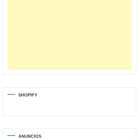
SHOPIFY
ANUNCIOS