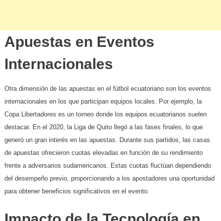
Apuestas en Eventos
Internacionales
Otra dimensión de las apuestas en el fútbol ecuatoriano son los eventos
internacionales en los que participan equipos locales. Por ejemplo, la
Copa Libertadores es un torneo donde los equipos ecuatorianos suelen
destacar. En el 2020, la Liga de Quito llegó a las fases finales, lo que
generó un gran interés en las apuestas. Durante sus partidos, las casas
de apuestas ofrecieron cuotas elevadas en función de su rendimiento
frente a adversarios sudamericanos. Estas cuotas fluctúan dependiendo
del desempeño previo, proporcionando a los apostadores una oportunidad
para obtener beneficios significativos en el evento.
Impacto de la Tecnología en