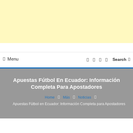
Menu
Search
Apuestas Fútbol En Ecuador: Información
Completa Para Apostadores
Home
Más
Noticias
Apuestas Fútbol en Ecuador: Información Completa para Apostadores
Bet
Noticias
08/09/2025
FV
Apuestas Fútbol en Ecuador: Información
Completa para Apostadores