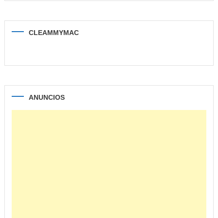
CLEAMMYMAC
ANUNCIOS