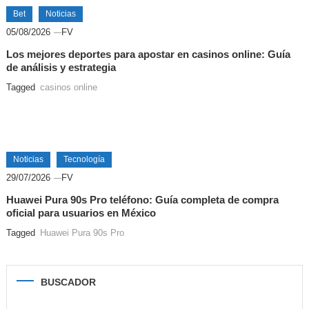
Bet
Noticias
05/08/2026
FV
Los mejores deportes para apostar en casinos online: Guía
de análisis y estrategia
Tagged
casinos online
Noticias
Tecnología
29/07/2026
FV
Huawei Pura 90s Pro teléfono: Guía completa de compra
oficial para usuarios en México
Tagged
Huawei Pura 90s Pro
BUSCADOR