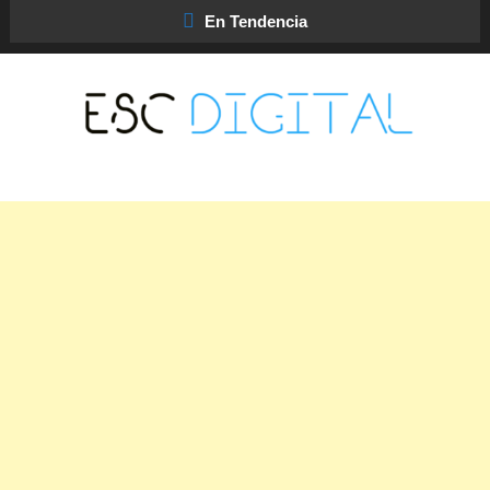
Skip
En Tendencia
To
Content
Escape Digital es el blog donde encontrarás todo lo relacionado con
Escape Digital |
tecnología, marketing betting y más.
Tecnología y Cultura
Digital