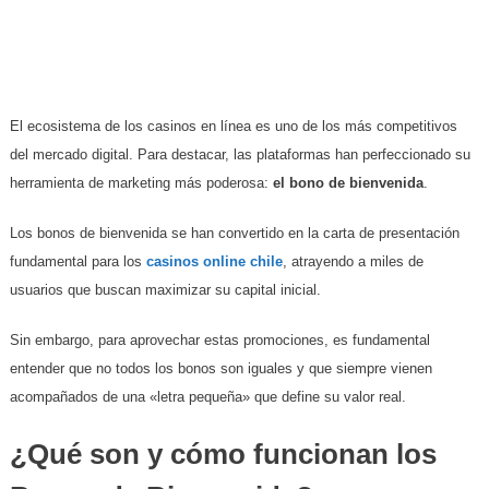
El ecosistema de los casinos en línea es uno de los más competitivos
del mercado digital. Para destacar, las plataformas han perfeccionado su
herramienta de marketing más poderosa:
el bono de bienvenida
.
Los bonos de bienvenida se han convertido en la carta de presentación
fundamental para los
casinos online chile
, atrayendo a miles de
usuarios que buscan maximizar su capital inicial.
​Sin embargo, para aprovechar estas promociones, es fundamental
entender que no todos los bonos son iguales y que siempre vienen
acompañados de una «letra pequeña» que define su valor real.
​¿Qué son y cómo funcionan los