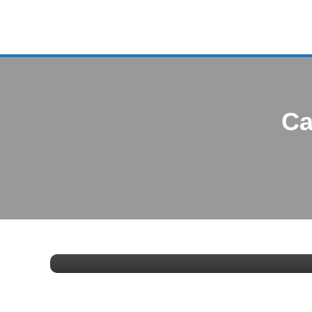
Ca
Lifestyle|Finanzas
08/01/2025
FV
Carla Leclercq OnlyFans