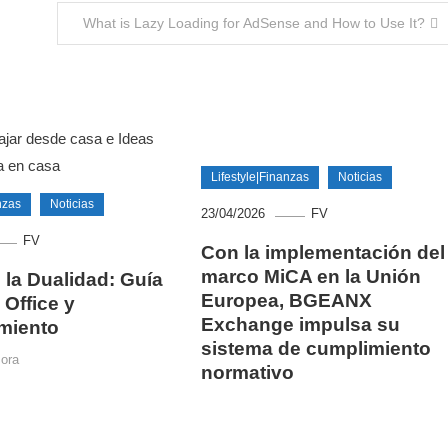
What is Lazy Loading for AdSense and How to Use It?
Lifestyle|Finanzas
Noticias
nzas
Noticias
23/04/2026
FV
FV
Con la implementación del
marco MiCA en la Unión
e la Dualidad: Guía
Europea, BGEANX
Office y
Exchange impulsa su
imiento
sistema de cumplimiento
sora
normativo