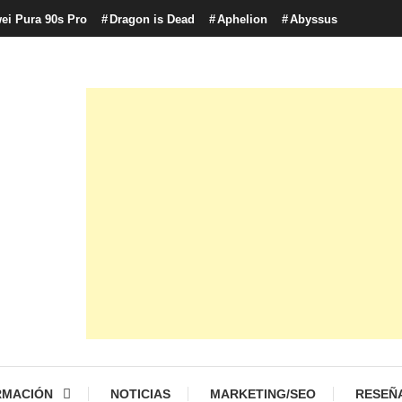
ei Pura 90s Pro
Dragon is Dead
Aphelion
Abyssus
con tecnología, marketing betting y más.
logía y Cultura Digital
RMACIÓN
NOTICIAS
MARKETING/SEO
RESEÑ