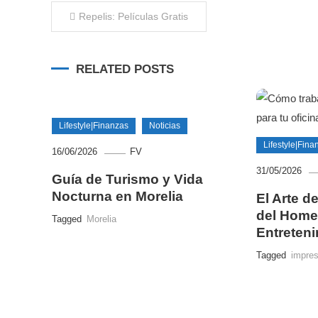
Navegación
Repelis: Películas Gratis
de
RELATED POSTS
entradas
Lifestyle|Finanzas
Noticias
Lifestyle|Fina
16/06/2026
FV
31/05/2026
Guía de Turismo y Vida
Nocturna en Morelia
El Arte d
del Home 
Tagged
Morelia
Entreten
Tagged
impre