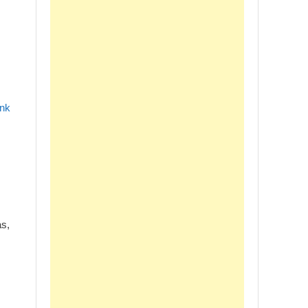
ink
as,