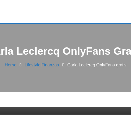
rla Leclercq OnlyFans Gra
Home
Lifestyle|Finanzas
Carla Leclercq OnlyFans gratis
 gratis