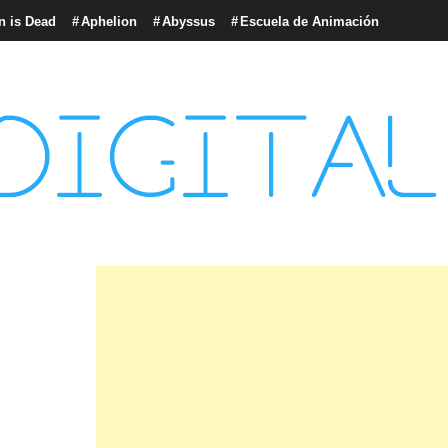
n is Dead
Aphelion
Abyssus
Escuela de Animación
con tecnología, marketing betting y más.
logía y Cultura Digital