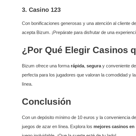
3. Casino 123
Con bonificaciones generosas y una atención al cliente d
acepta Bizum. ¡Prepárate para disfrutar de una experienc
¿Por Qué Elegir Casinos 
Bizum ofrece una forma
rápida
,
segura
y conveniente de 
perfecta para los jugadores que valoran la comodidad y la
línea.
Conclusión
Con un depósito mínimo de 10 euros y la conveniencia de 
juegos de azar en línea. Explora los
mejores casinos en
juego inolvidable. ¡Que la suerte esté de tu lado!