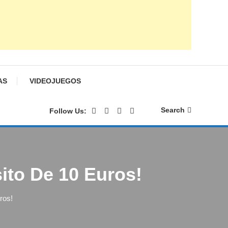
AS
VIDEOJUEGOS
Search
Follow Us:
ito De 10 Euros!
ros!