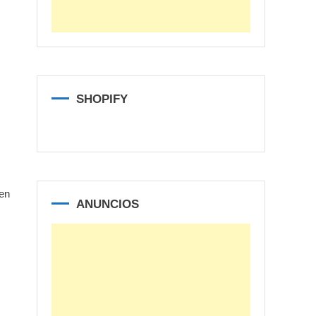
SHOPIFY
ren
ANUNCIOS