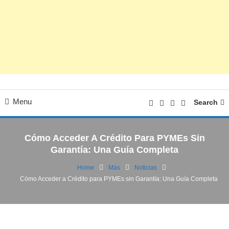
Menu
Search
Cómo Acceder A Crédito Para PYMEs Sin
Garantía: Una Guía Completa
Home
Más
Noticias
Cómo Acceder a Crédito para PYMEs sin Garantía: Una Guía Completa
Lifestyle|Finanzas
Noticias
19/03/2025
FV
Cómo Acceder a Crédito para PYMEs sin
Garantía: Una Guía Completa