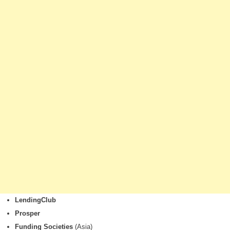
LendingClub
Prosper
Funding Societies
(Asia)