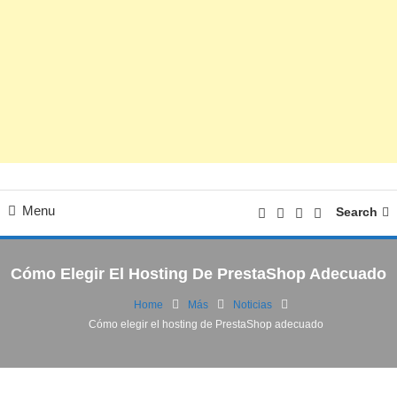
Menu
Search
Cómo Elegir El Hosting De PrestaShop Adecuado
Home
Más
Noticias
Cómo elegir el hosting de PrestaShop adecuado
Noticias
07/07/2021
FV
Cómo elegir el hosting de PrestaShop