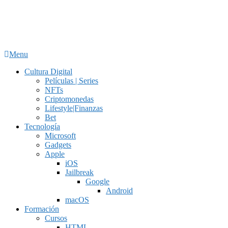
Menu
Cultura Digital
Películas | Series
NFTs
Criptomonedas
Lifestyle|Finanzas
Bet
Tecnología
Microsoft
Gadgets
Apple
iOS
Jailbreak
Google
Android
macOS
Formación
Cursos
HTML