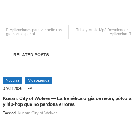
Navegación
Aplicaciones para ver películas
Tubidy Music Mp3 Downloader –
gratis en español
Aplicación
de
RELATED POSTS
entradas
Noticias
Videojuegos
07/08/2026
FV
Kusan: City of Wolves — La frenética orgía de neón, pólvora
y hip-hop que no perdona errores
Tagged
Kusan: City of Wolves