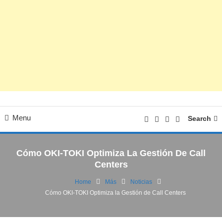
Menu
Search
Cómo OKI-TOKI Optimiza La Gestión De Call
Centers
Home
Más
Noticias
Cómo OKI-TOKI Optimiza la Gestión de Call Centers
Marketing/SEO
Noticias
Tecnología
24/09/2024
FV