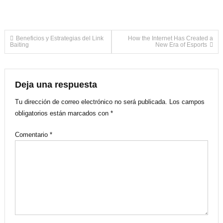
Navegación
Beneficios y Estrategias del Link
How the Internet Has Created a
Baiting
New Era of Esports
de
entradas
Deja una respuesta
Tu dirección de correo electrónico no será publicada.
Los campos
obligatorios están marcados con
*
Comentario
*