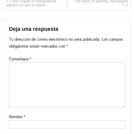
Navegación
Cómo espiar el instagram de
The future of gaming: PlayStation
alguien sin que lo sepan
5
de
entradas
Deja una respuesta
Tu dirección de correo electrónico no será publicada.
Los campos
obligatorios están marcados con
*
Comentario
*
Nombre
*