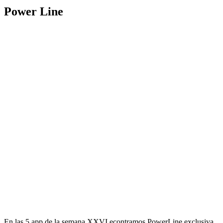
Power Line
En las 5 app de la semana XXVI econtramos PowerLine exclusiva