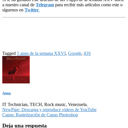
a nuestro canal de
Telegram
para recibir más artículos como este o
síguenos en
Twitter
Tagged
5 apps de la semana XXVI
,
Google
,
iOS
Anna
IT Technician, TECH, Rock music, Venezuela.
Navegación
NewPipe: Descarga y reproduce videos de YouTube
Capas: Rasterización de Capas Photoshop
de
entradas
Deja una respuesta