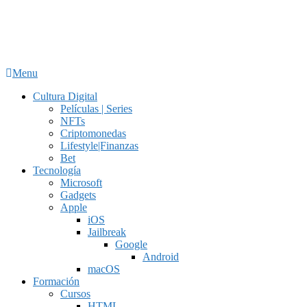
Menu
Cultura Digital
Películas | Series
NFTs
Criptomonedas
Lifestyle|Finanzas
Bet
Tecnología
Microsoft
Gadgets
Apple
iOS
Jailbreak
Google
Android
macOS
Formación
Cursos
HTML