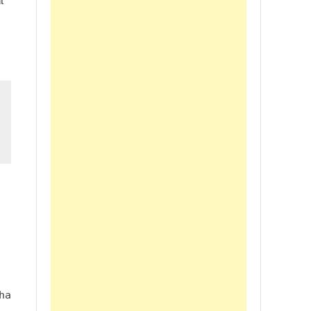
t”
ha