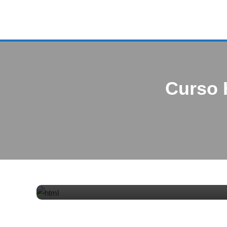
Curso 
Cursos
HTML
Noticias
12/12/2017
FV
Curso HTML: Párrafos y 