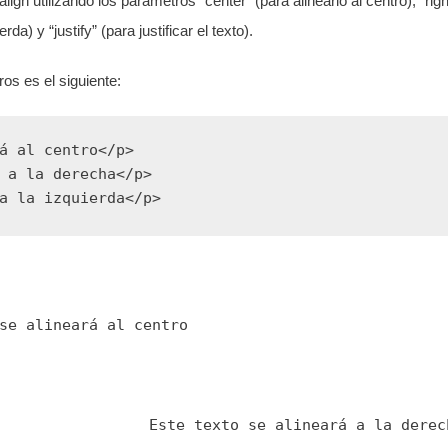
align utilizando los parámetros “center” (para alinearlo al centro), “righ
rda) y “justify” (para justificar el texto).
os es el siguiente:
á al centro</p>
 a la derecha</p>
a la izquierda</p>
se alineará al centro
Este texto se alineará a la derec