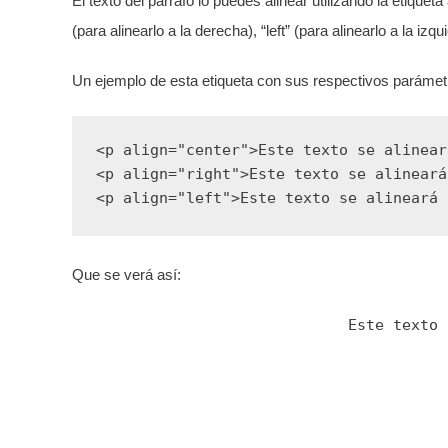
El texto del párrafo lo puedes alinear utilizando la etiqueta 
(para alinearlo a la derecha), “left” (para alinearlo a la izquie
Un ejemplo de esta etiqueta con sus respectivos parámetr
<p align="center">Este texto se alinear
<p align="right">Este texto se alineará
<p align="left">Este texto se alineará 
Que se verá así:
Este texto 