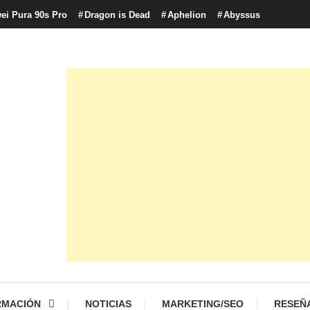
ei Pura 90s Pro
Dragon is Dead
Aphelion
Abyssus
con tecnología, marketing betting y más.
logía y Cultura Digital
RMACIÓN
NOTICIAS
MARKETING/SEO
RESEÑ