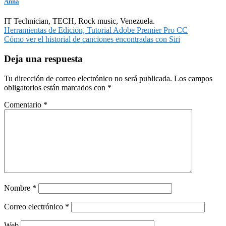
Anna
IT Technician, TECH, Rock music, Venezuela.
Navegación
Herramientas de Edición, Tutorial Adobe Premier Pro CC
Cómo ver el historial de canciones encontradas con Siri
de
entradas
Deja una respuesta
Tu dirección de correo electrónico no será publicada.
Los campos
obligatorios están marcados con
*
Comentario
*
Nombre
*
Correo electrónico
*
Web