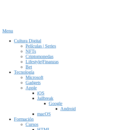
Menu
Cultura Digital
Películas | Series
NFTs
Criptomonedas
Lifestyle|Finanzas
Bet
Tecnología
Microsoft
Gadgets
Apple
iOS
Jailbreak
Google
Android
macOS
Formación
Cursos
HTML