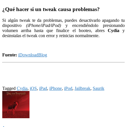
¿
Qué hacer si un tweak causa problemas?
Si algún tweak te da problemas, puedes desactivarlo apagando tu
dispositivo
(iPhone/iPad/iPod)
y encendiéndolo presionando
volumen arriba hasta que finalice el booteo, abres
Cydia
y
desinstalas el tweak con error y reinicias normalmente.
.
Fuente:
iDownloadBlog
Tagged
Cydia
,
iOS
,
iPad
,
iPhone
,
iPod
,
Jailbreak
,
Saurik