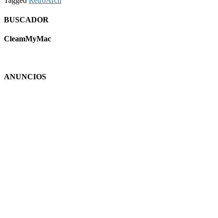
Tagged
RetroArch
BUSCADOR
CleamMyMac
ANUNCIOS