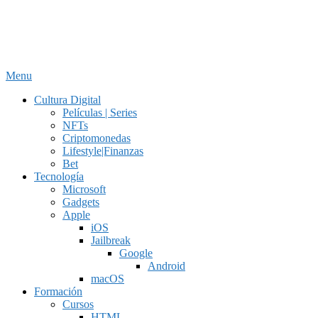
Menu
Cultura Digital
Películas | Series
NFTs
Criptomonedas
Lifestyle|Finanzas
Bet
Tecnología
Microsoft
Gadgets
Apple
iOS
Jailbreak
Google
Android
macOS
Formación
Cursos
HTML