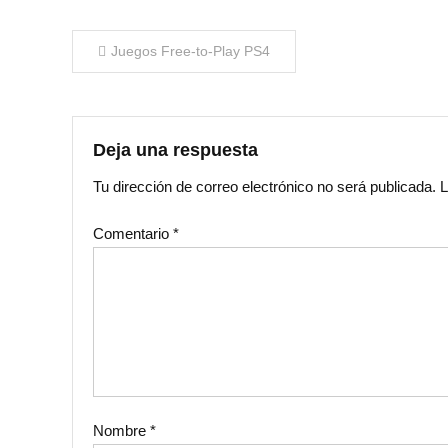
Navegación
Juegos Free-to-Play PS4
de
entradas
Deja una respuesta
Tu dirección de correo electrónico no será publicada.
L
Comentario
*
Nombre
*