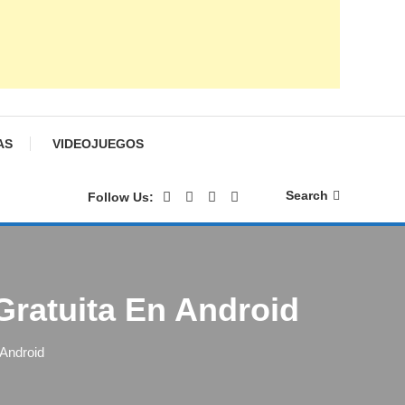
AS
VIDEOJUEGOS
Search
Follow Us:
ratuita En Android
 Android