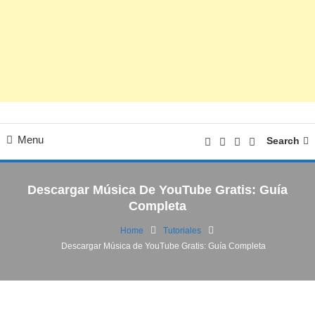
Menu
Search
Descargar Música De YouTube Gratis: Guía
Completa
Home
Tutoriales
Descargar Música de YouTube Gratis: Guía Completa
Tecnología
Tutoriales
06/09/2024
FV
Descargar Música de YouTube Gratis: Guía
Completa