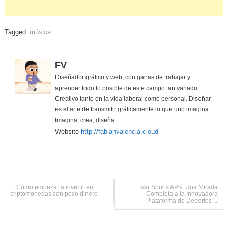
Tagged
música
FV
Diseñador gráfico y web, con ganas de trabajar y
aprender todo lo posible de este campo tan variado.
Creativo tanto en la vida laboral como personal. Diseñar
es el arte de transmitir gráficamente lo que uno imagina.
Imagina, crea, diseña.
Website
http://fabianvalencia.cloud
Navegación
Cómo empezar a invertir en
Var Sports APK: Una Mirada
criptomonedas con poco dinero
Completa a la Innovadora
Plataforma de Deportes
de