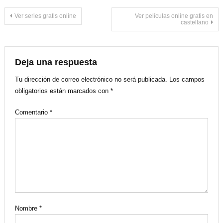
Navegación
Ver series gratis online
Ver películas online gratis en
castellano
de
entradas
Deja una respuesta
Tu dirección de correo electrónico no será publicada.
Los campos
obligatorios están marcados con
*
Comentario
*
Nombre
*