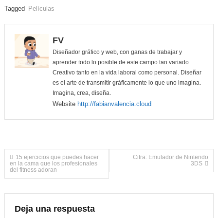
Tagged
Películas
FV
Diseñador gráfico y web, con ganas de trabajar y
aprender todo lo posible de este campo tan variado.
Creativo tanto en la vida laboral como personal. Diseñar
es el arte de transmitir gráficamente lo que uno imagina.
Imagina, crea, diseña.
Website
http://fabianvalencia.cloud
Navegación
15 ejercicios que puedes hacer
Citra: Emulador de Nintendo
en la cama que los profesionales
3DS
del fitness adoran
de
entradas
Deja una respuesta