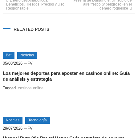
Navegación
Esteroides Anabólicos:
Reseña de Dunjungle: Un soplo de
Beneficios, Riesgos, Precios y Uso
aire fresco (y peligroso) en el
Responsable
género roguelike
de
entradas
RELATED POSTS
Bet
Noticias
05/08/2026
FV
Los mejores deportes para apostar en casinos online: Guía
de análisis y estrategia
Tagged
casinos online
Noticias
Tecnología
29/07/2026
FV