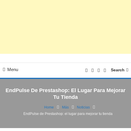
Menu
Search
EndPulse De Prestashop: El Lugar Para Mejorar
Tu Tienda
Home
Más
Noticias
EndPulse de Prestashop: el lugar para mejorar tu tienda
Cultura Digital
Noticias
05/08/2022
FV