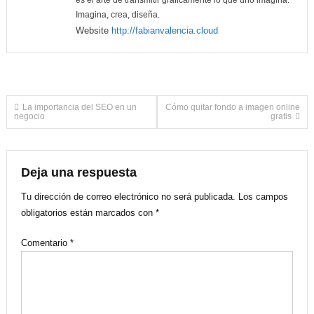
Imagina, crea, diseña.
Website
http://fabianvalencia.cloud
Navegación
La importancia del SEO en un
Cómo quitar fondo a imagen online
negocio
gratis
de
entradas
Deja una respuesta
Tu dirección de correo electrónico no será publicada.
Los campos
obligatorios están marcados con
*
Comentario
*