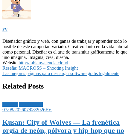
FV
Diseñador gráfico y web, con ganas de trabajar y aprender todo lo
posible de este campo tan variado. Creativo tanto en la vida laboral
como personal. Diseñar es el arte de transmitir gráficamente lo que
uno imagina. Imagina, crea, diseña.
Website
http://fabianvalencia.cloud
Navegación
Reseña: MACROSS – Shooting Insight
Las mejores páginas para descargar software gratis legalmente
de
entradas
Related Posts
Noticias
Videojuegos
07/08/2026
07/08/2026
FV
Kusan: City of Wolves — La frenética
orgía de neón, pólvora y hip-hop que no