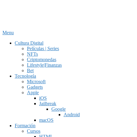
Menu
Cultura Digital
Películas | Series
NFTs
Criptomonedas
Lifestyle|Finanzas
Bet
Tecnología
Microsoft
Gadgets
Apple
iOS
Jailbreak
Google
Android
macOS
Formación
Cursos
HTML