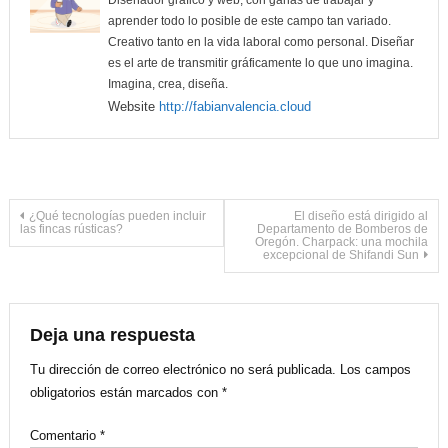
aprender todo lo posible de este campo tan variado.
Creativo tanto en la vida laboral como personal. Diseñar
es el arte de transmitir gráficamente lo que uno imagina.
Imagina, crea, diseña.
Website
http://fabianvalencia.cloud
Navegación
¿Qué tecnologías pueden incluir
El diseño está dirigido al
las fincas rústicas?
Departamento de Bomberos de
Oregón. Charpack: una mochila
excepcional de Shifandi Sun
de
entradas
Deja una respuesta
Tu dirección de correo electrónico no será publicada.
Los campos
obligatorios están marcados con
*
Comentario
*