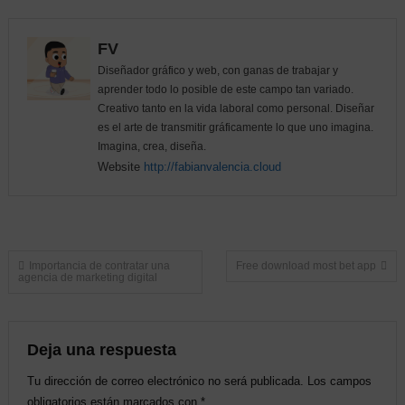
FV
Diseñador gráfico y web, con ganas de trabajar y
aprender todo lo posible de este campo tan variado.
Creativo tanto en la vida laboral como personal. Diseñar
es el arte de transmitir gráficamente lo que uno imagina.
Imagina, crea, diseña.
Website
http://fabianvalencia.cloud
Navegación
Importancia de contratar una
Free download most bet app
agencia de marketing digital
de
entradas
Deja una respuesta
Tu dirección de correo electrónico no será publicada.
Los campos
obligatorios están marcados con
*