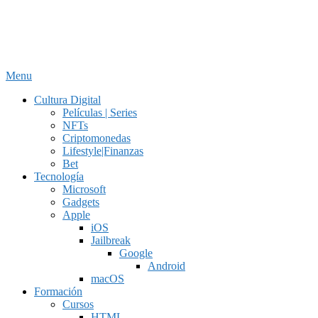
Menu
Cultura Digital
Películas | Series
NFTs
Criptomonedas
Lifestyle|Finanzas
Bet
Tecnología
Microsoft
Gadgets
Apple
iOS
Jailbreak
Google
Android
macOS
Formación
Cursos
HTML