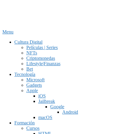
Menu
Cultura Digital
Películas | Series
NFTs
Criptomonedas
Lifestyle|Finanzas
Bet
Tecnología
Microsoft
Gadgets
Apple
iOS
Jailbreak
Google
Android
macOS
Formación
Cursos
HTML