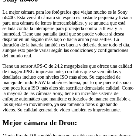
La mejor cámara para los fotógrafos que viajan mucho es la Sony
α6400. Esta versátil cámara sin espejo es bastante pequeña y liviana
para una cámara de lentes intercambiables, y se anuncia que está
sellada contra la intemperie para protegerla contra la lluvia y la
humedad. Tiene una pantalla táctil que se puede voltear si desea
disparar en un ángulo más bajo o hacia arriba para selfies. La
duración de la batería también es buena y debería durar todo el día,
aunque esto puede variar según las condiciones y configuraciones
del mundo real.
Tiene un sensor APS-C de 24,2 megapíxeles que ofrece una calidad
de imagen JPEG impresionante, con fotos que se ven nítidas y
detalladas incluso con niveles ISO más altos. Su capacidad de
manejo de ruido RAW también es buena, por lo que puede disparar
con poca luz a ISO más altos sin sacrificar demasiada calidad. Como
la mayoría de las cámaras Sony, tiene un increíble sistema de
enfoque automático que mantiene enfocados de manera confiable a
los sujetos en movimiento, ya sea tomando fotos o grabando
videos. Su calidad general de video también es impresionante.
Mejor cámara de Dron:
Mavic Pro de DJI cambió lo que era posible con los mejores drones