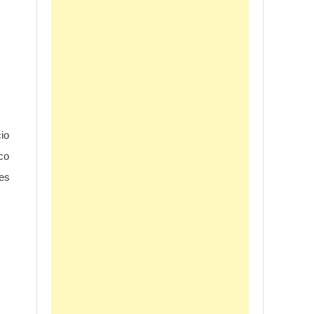
io
ico
 es