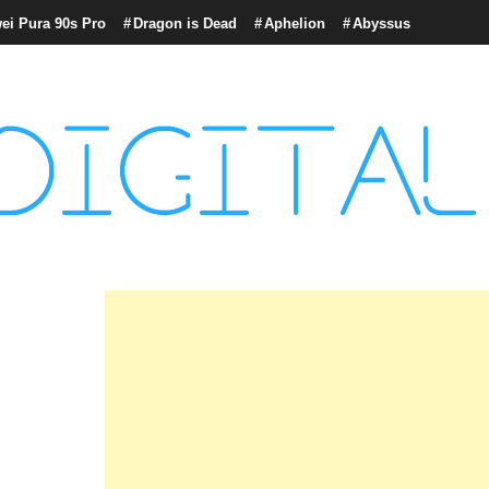
ei Pura 90s Pro
Dragon is Dead
Aphelion
Abyssus
con tecnología, marketing betting y más.
logía y Cultura Digital