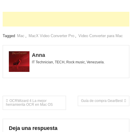
Tagged
Mac
,
MacX Video Converter Pro
,
Video Converter para Mac
Anna
IT Technician, TECH, Rock music, Venezuela.
Navegación
OCRWizard 4 La mejor
Guía de compra GearBest
herramienta OCR en Mac OS
de
entradas
Deja una respuesta