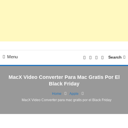
Menu
Search
MacX Video Converter Para Mac Gratis Por El
Black Friday
Home
Apple
MacX Video Converter para mac gratis por el Black Friday
Apple
macOS
23/11/2016
Anna
MacX Video Converter para mac gratis por
el Black Friday