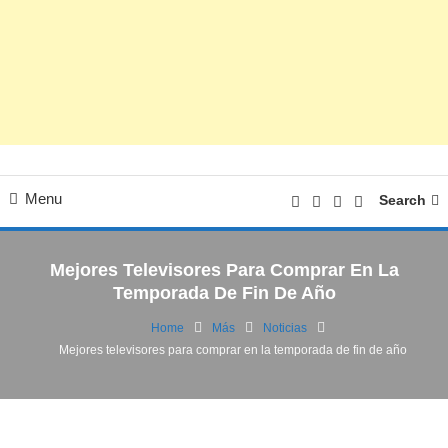
Menu
Search
Mejores Televisores Para Comprar En La
Temporada De Fin De Año
Home
Más
Noticias
Mejores televisores para comprar en la temporada de fin de año
Noticias
Películas | Series
18/10/2024
FV
Mejores televisores para comprar en la
temporada de fin de año