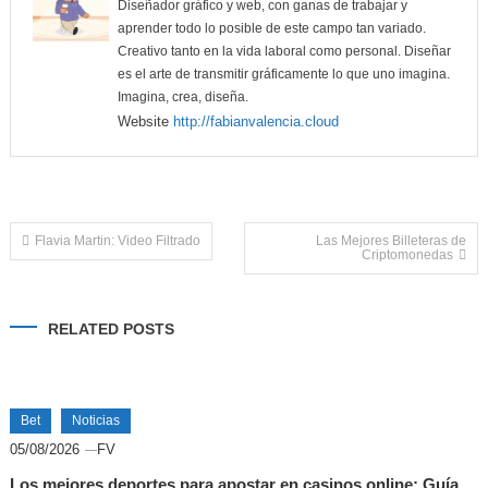
Diseñador gráfico y web, con ganas de trabajar y
aprender todo lo posible de este campo tan variado.
Creativo tanto en la vida laboral como personal. Diseñar
es el arte de transmitir gráficamente lo que uno imagina.
Imagina, crea, diseña.
Website
http://fabianvalencia.cloud
Navegación
Flavia Martin: Video Filtrado
Las Mejores Billeteras de
Criptomonedas
de
RELATED POSTS
entradas
Bet
Noticias
05/08/2026
FV
Los mejores deportes para apostar en casinos online: Guía