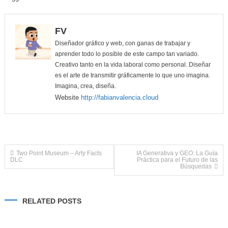
FV
Diseñador gráfico y web, con ganas de trabajar y
aprender todo lo posible de este campo tan variado.
Creativo tanto en la vida laboral como personal. Diseñar
es el arte de transmitir gráficamente lo que uno imagina.
Imagina, crea, diseña.
Website
http://fabianvalencia.cloud
Navegación
Two Point Museum – Arty Facts
IA Generativa y GEO: La Guía
DLC
Práctica para el Futuro de las
Búsquedas
de
entradas
RELATED POSTS