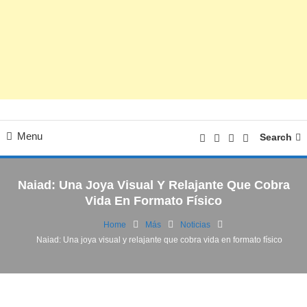
Menu
Search
Naiad: Una Joya Visual Y Relajante Que Cobra
Vida En Formato Físico
Home
Más
Noticias
Naiad: Una joya visual y relajante que cobra vida en formato físico
Noticias
Videojuegos
25/05/2026
FV
Naiad: Una joya visual y relajante que
cobra vida en formato físico