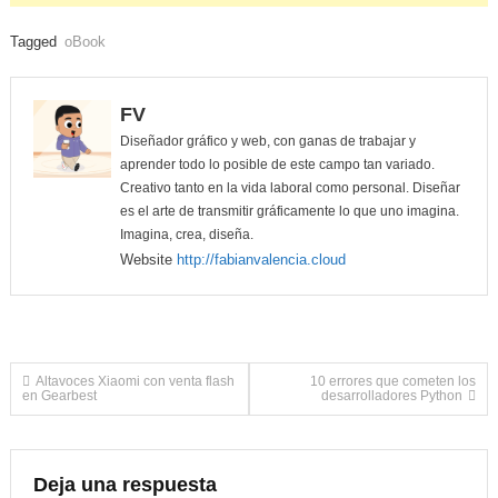
Tagged
oBook
FV
Diseñador gráfico y web, con ganas de trabajar y
aprender todo lo posible de este campo tan variado.
Creativo tanto en la vida laboral como personal. Diseñar
es el arte de transmitir gráficamente lo que uno imagina.
Imagina, crea, diseña.
Website
http://fabianvalencia.cloud
Navegación
Altavoces Xiaomi con venta flash
10 errores que cometen los
en Gearbest
desarrolladores Python
de
entradas
Deja una respuesta