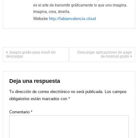
es el arte de transmitir gráficamente lo que uno imagina.
Imagina, crea, diseña.
Website
http://fabianvalencia.cloud
Navegación
Juegos gratis para movil sin
Descargar aplicaciones de pago
descargar
de Android gratis
de
entradas
Deja una respuesta
Tu dirección de correo electrónico no será publicada.
Los campos
obligatorios están marcados con
*
Comentario
*