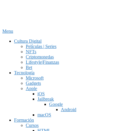
Menu
Cultura Digital
Películas | Series
NFTs
Criptomonedas
Lifestyle|Finanzas
Bet
Tecnología
Microsoft
Gadgets
Apple
iOS
Jailbreak
Google
Android
macOS
Formación
Cursos
HTML