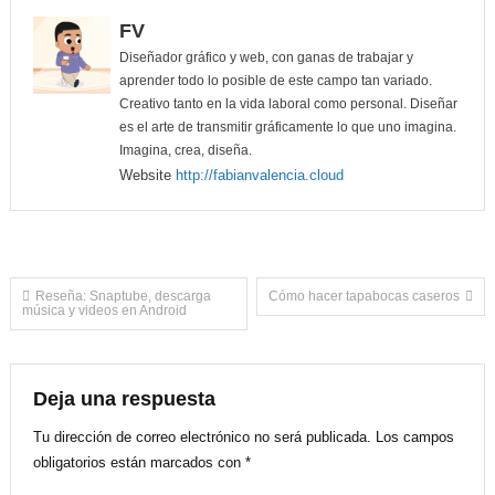
FV
Diseñador gráfico y web, con ganas de trabajar y
aprender todo lo posible de este campo tan variado.
Creativo tanto en la vida laboral como personal. Diseñar
es el arte de transmitir gráficamente lo que uno imagina.
Imagina, crea, diseña.
Website
http://fabianvalencia.cloud
Navegación
Reseña: Snaptube, descarga
Cómo hacer tapabocas caseros
música y videos en Android
de
entradas
Deja una respuesta
Tu dirección de correo electrónico no será publicada.
Los campos
obligatorios están marcados con
*