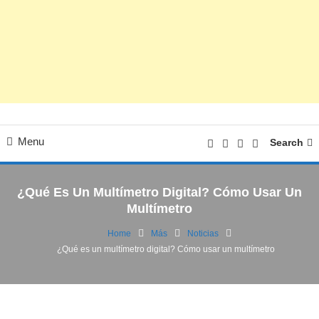
Menu
Search
¿Qué Es Un Multímetro Digital? Cómo Usar Un
Multímetro
Home
Más
Noticias
¿Qué es un multímetro digital? Cómo usar un multímetro
Noticias
Tecnología
16/05/2022
FV
¿Qué es un multímetro digital? Cómo usar
un multímetro