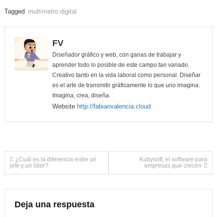
Tagged
multímetro digital
FV
Diseñador gráfico y web, con ganas de trabajar y
aprender todo lo posible de este campo tan variado.
Creativo tanto en la vida laboral como personal. Diseñar
es el arte de transmitir gráficamente lo que uno imagina.
Imagina, crea, diseña.
Website
http://fabianvalencia.cloud
Navegación
¿Cuál es la diferencia entre un
Kubysoft, el software para
jefe y un líder?
empresas que crecen
de
entradas
Deja una respuesta