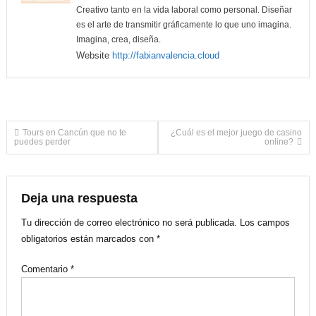
Creativo tanto en la vida laboral como personal. Diseñar
es el arte de transmitir gráficamente lo que uno imagina.
Imagina, crea, diseña.
Website
http://fabianvalencia.cloud
Navegación
Tours en Cancún que no te
¿Cuál es el mejor juego de casino
puedes perder
online?
de
entradas
Deja una respuesta
Tu dirección de correo electrónico no será publicada.
Los campos
obligatorios están marcados con
*
Comentario
*