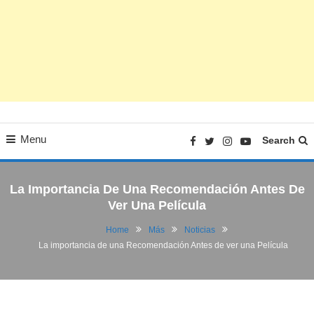
Menu
Search
La Importancia De Una Recomendación Antes De
Ver Una Película
Home
Más
Noticias
La importancia de una Recomendación Antes de ver una Película
Noticias
Películas | Series
01/03/2019
FV
La importancia de una Recomendación
Antes de ver una Película