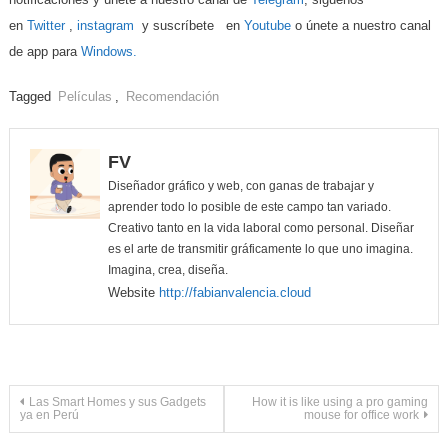
en
Twitter
,
instagram
y suscríbete en
Youtube
o únete a nuestro canal
de app para
Windows.
Tagged
Películas
,
Recomendación
FV
Diseñador gráfico y web, con ganas de trabajar y
aprender todo lo posible de este campo tan variado.
Creativo tanto en la vida laboral como personal. Diseñar
es el arte de transmitir gráficamente lo que uno imagina.
Imagina, crea, diseña.
Website
http://fabianvalencia.cloud
Navegación
Las Smart Homes y sus Gadgets
How it is like using a pro gaming
ya en Perú
mouse for office work