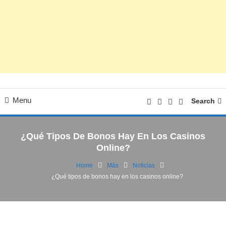
Menu
Search
¿Qué Tipos De Bonos Hay En Los Casinos
Online?
Home
Más
Noticias
¿Qué tipos de bonos hay en los casinos online?