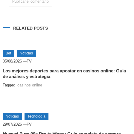
Alternative:
RELATED POSTS
Bet
Noticias
05/08/2026
FV
Los mejores deportes para apostar en casinos online: Guía
de análisis y estrategia
Tagged
casinos online
Noticias
Tecnología
29/07/2026
FV
Huawei Pura 90s Pro teléfono: Guía completa de compra