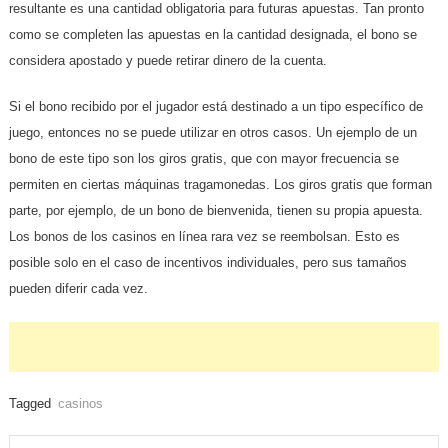
resultante es una cantidad obligatoria para futuras apuestas. Tan pronto
como se completen las apuestas en la cantidad designada, el bono se
considera apostado y puede retirar dinero de la cuenta.
Si el bono recibido por el jugador está destinado a un tipo específico de
juego, entonces no se puede utilizar en otros casos. Un ejemplo de un
bono de este tipo son los giros gratis, que con mayor frecuencia se
permiten en ciertas máquinas tragamonedas. Los giros gratis que forman
parte, por ejemplo, de un bono de bienvenida, tienen su propia apuesta.
Los bonos de los casinos en línea rara vez se reembolsan. Esto es
posible solo en el caso de incentivos individuales, pero sus tamaños
pueden diferir cada vez.
Tagged
casinos