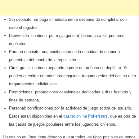
Sin depósito: se paga inmediatamente después de completar con
éxito el registro.
Bienvenida: contiene, por regla general, bonos para los primeros
depósitos.
Para un depósito: una bonificación en la cantidad de un cierto
porcentaje del monto de la reposición.
Giros gratis: un bono separado o parte de un bono de depósito. Se
pueden acreditar en todas las máquinas tragamonedas del casino o en
tragamonedas individuales.
Promociones: promociones ocasionales dedicadas a días festivos y
fines de semana.
Personal: bonificaciones por la actividad de juego activa del usuario.
Estos están disponibles en el
casino online Pokerstars
, que es otra de
las casas de juegos populares entre los jugadores chilenos.
Un casino en línea tiene derecho a usar todos los tipos posibles de bonos