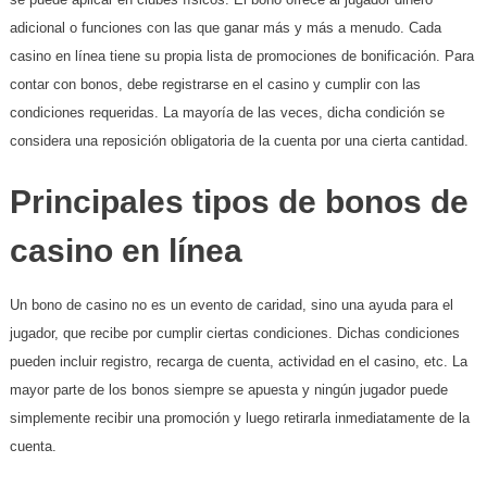
adicional o funciones con las que ganar más y más a menudo. Cada
casino en línea tiene su propia lista de promociones de bonificación. Para
contar con bonos, debe registrarse en el casino y cumplir con las
condiciones requeridas. La mayoría de las veces, dicha condición se
considera una reposición obligatoria de la cuenta por una cierta cantidad.
Principales tipos de bonos de
casino en línea
Un bono de casino no es un evento de caridad, sino una ayuda para el
jugador, que recibe por cumplir ciertas condiciones. Dichas condiciones
pueden incluir registro, recarga de cuenta, actividad en el casino, etc. La
mayor parte de los bonos siempre se apuesta y ningún jugador puede
simplemente recibir una promoción y luego retirarla inmediatamente de la
cuenta.