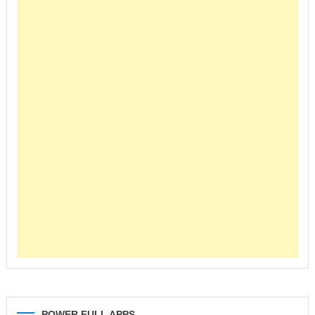
POWER FULL APPS