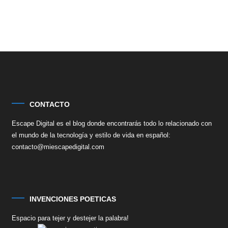
CONTACTO
Escape Digital es el blog donde encontrarás todo lo relacionado con
el mundo de la tecnología y estilo de vida en español:
contacto@miescapedigital.com
INVENCIONES POETICAS
Espacio para tejer y destejer la palabra!