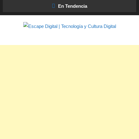
Skip
En Tendencia
To
Content
Escape Digital es el blog donde encontrarás todo lo relacionado con
Escape Digital |
tecnología, marketing betting y más.
Tecnología y Cultura
Digital