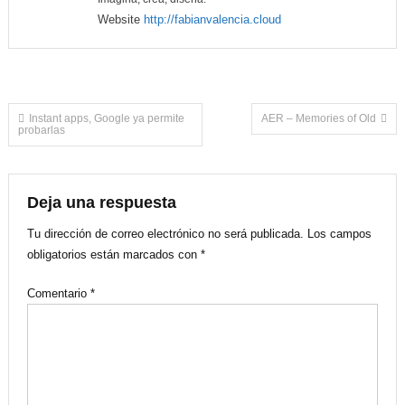
Website
http://fabianvalencia.cloud
Navegación
Instant apps, Google ya permite
AER – Memories of Old
probarlas
de
entradas
Deja una respuesta
Tu dirección de correo electrónico no será publicada.
Los campos
obligatorios están marcados con
*
Comentario
*