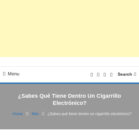
Menu
Search
¿Sabes Qué Tiene Dentro Un Cigarrillo
Electrónico?
Home
Más
¿Sabes qué tiene dentro un cigarrillo electrónico?
Más
24/10/2017
FV
¿Sabes qué tiene dentro un cigarrillo