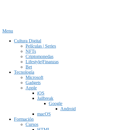
Menu
Cultura Digital
Películas | Series
NFTs
Criptomonedas
Lifestyle|Finanzas
Bet
Tecnología
Microsoft
Gadgets
Apple
iOS
Jailbreak
Google
Android
macOS
Formación
Cursos
HTML