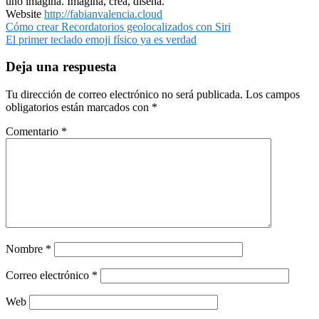
uno imagina. Imagina, crea, diseña.
Website
http://fabianvalencia.cloud
Navegación
Cómo crear Recordatorios geolocalizados con Siri
El primer teclado emoji físico ya es verdad
de
entradas
Deja una respuesta
Tu dirección de correo electrónico no será publicada.
Los campos
obligatorios están marcados con
*
Comentario
*
Nombre
*
Correo electrónico
*
Web