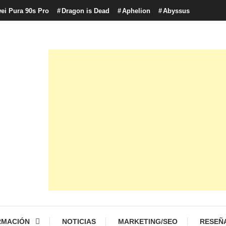
ei Pura 90s Pro
Dragon is Dead
Aphelion
Abyssus
con tecnología, marketing betting y más.
logía y Cultura Digital
RMACIÓN
NOTICIAS
MARKETING/SEO
RESEÑ