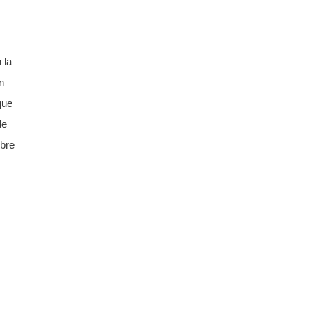
 la
n
que
de
bre