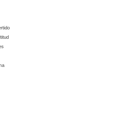
rtido
titud
es
ma