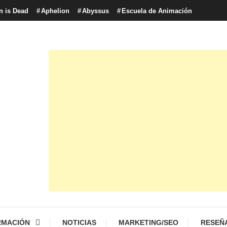
n is Dead
Aphelion
Abyssus
Escuela de Animación
con tecnología, marketing betting y más.
logía y Cultura Digital
RMACIÓN
NOTICIAS
MARKETING/SEO
RESEÑ