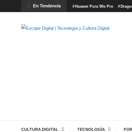
Skip
En Tendencia
Huawei Pura 90s Pro
Drago
To
Content
Escape Digital es el blog donde encontrarás todo lo relacionado 
Escape Digital | Tecno
CULTURA DIGITAL
TECNOLOGÍA
FO