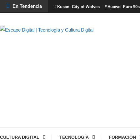
Skip
En Tendencia
Kusan: City of Wolves
Huawei Pura 90s
To
Content
Escape Digital es el blog donde encontrarás todo lo relacionado con
Escape Digital |
tecnología, marketing betting y más.
Tecnología y Cultura
Digital
CULTURA DIGITAL
TECNOLOGÍA
FORMACIÓN