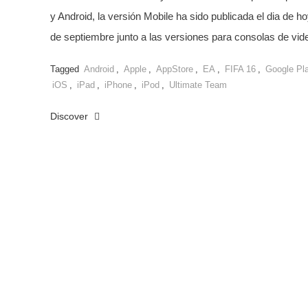
y Android, la versión Mobile ha sido publicada el dia de h
de septiembre junto a las versiones para consolas de vid
Tagged
Android
,
Apple
,
AppStore
,
EA
,
FIFA 16
,
Google Pl
iOS
,
iPad
,
iPhone
,
iPod
,
Ultimate Team
Discover