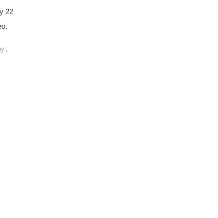
oy 22
eo.
ay
,