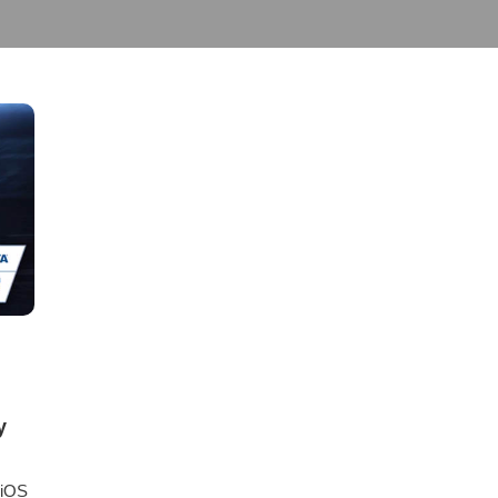
y
 iOS