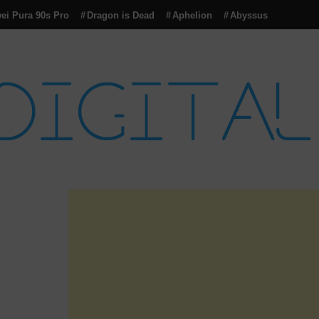
ei Pura 90s Pro
Dragon is Dead
Aphelion
Abyssus
con tecnología, marketing betting y más.
logía y Cultura Digital