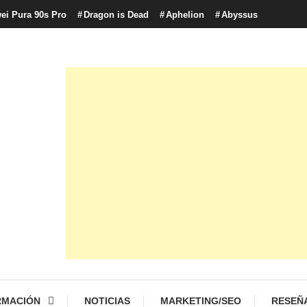
ei Pura 90s Pro
Dragon is Dead
Aphelion
Abyssus
con tecnología, marketing betting y más.
logía y Cultura Digital
RMACIÓN
NOTICIAS
MARKETING/SEO
RESEÑ