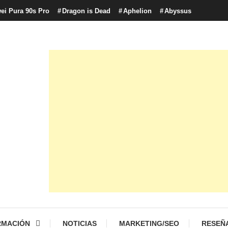
ei Pura 90s Pro
Dragon is Dead
Aphelion
Abyssus
con tecnología, marketing betting y más.
logía y Cultura Digital
RMACIÓN
NOTICIAS
MARKETING/SEO
RESEÑ