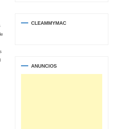
CLEAMMYMAC
s
de
s
l
ANUNCIOS